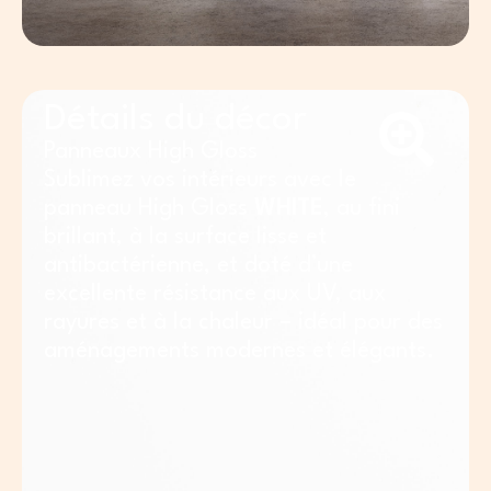
Détails du décor
Panneaux High Gloss
Sublimez vos intérieurs avec le
panneau High Gloss
WHITE
, au fini
brillant, à la surface lisse et
antibactérienne, et doté d’une
excellente résistance aux UV, aux
rayures et à la chaleur – idéal pour des
aménagements modernes et élégants.