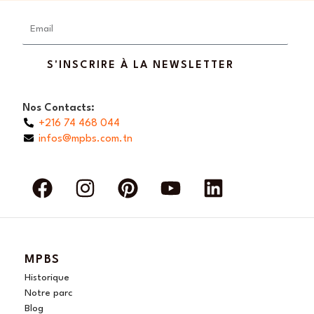
Email
S'INSCRIRE À LA NEWSLETTER
Nos Contacts:
+216 74 468 044
infos@mpbs.com.tn
F
I
P
Y
L
a
n
i
o
i
c
s
n
u
n
e
t
t
t
k
b
a
e
u
e
MPBS
o
g
r
b
d
Historique
o
r
e
e
i
Notre parc
Blog