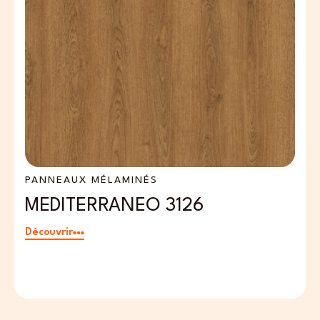
PANNEAUX MÉLAMINÉS
P
MEDITERRANEO 3126
P
Découvrir
Dé