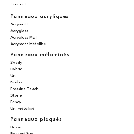
k
a
s
n
Contact
m
t
Panneaux acryliques
Acrymatt
Acrygloss
Acrygloss MET
Acrymatt Métallisé
Panneaux mélaminés
Shady
Hybrid
Uni
Nodes
Frassino Touch
Stone
Fancy
Uni métallisé
Panneaux plaqués
Dosse
Reconstitue