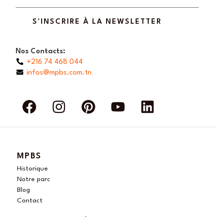
S'INSCRIRE À LA NEWSLETTER
Nos Contacts:
+216 74 468 044
infos@mpbs.com.tn
F
I
P
Y
L
a
n
i
o
i
c
s
n
u
n
e
t
t
t
k
b
a
e
u
e
MPBS
o
g
r
b
d
Historique
o
r
e
e
i
Notre parc
Blog
k
a
s
n
Contact
m
t