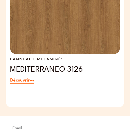
PANNEAUX MÉLAMINÉS
P
MEDITERRANEO 3126
P
Découvrir
Dé
Email