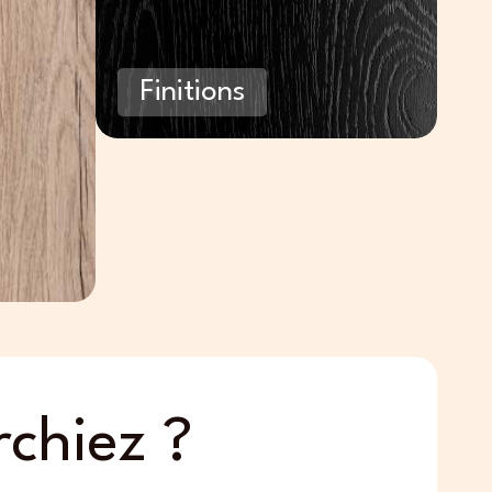
Finitions
chiez ?