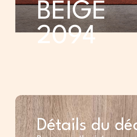
BEIGE
2094
Détails du dé