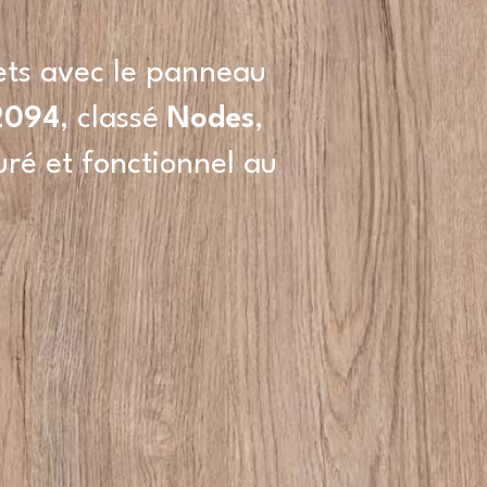
ets avec le panneau
2094
, classé
Nodes
,
uré et fonctionnel au