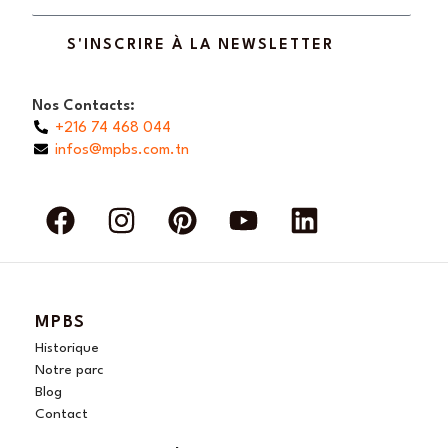
S'INSCRIRE À LA NEWSLETTER
Nos Contacts:
+216 74 468 044
infos@mpbs.com.tn
F
I
P
Y
L
a
n
i
o
i
c
s
n
u
n
e
t
t
t
k
b
a
e
u
e
MPBS
o
g
r
b
d
Historique
o
r
e
e
i
Notre parc
Blog
k
a
s
n
Contact
m
t