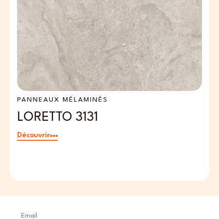
X MÉLAMINÉS
PANNEAUX MÉL
TO 3131
MEDITERRA
Découvrir
Email