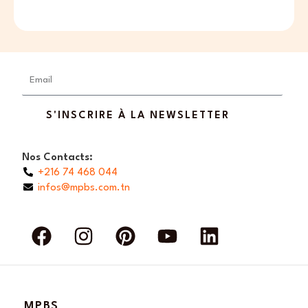
Email
S'INSCRIRE À LA NEWSLETTER
Nos Contacts:
+216 74 468 044
infos@mpbs.com.tn
F
I
P
Y
L
a
n
i
o
i
c
s
n
u
n
e
t
t
t
k
b
a
e
u
e
MPBS