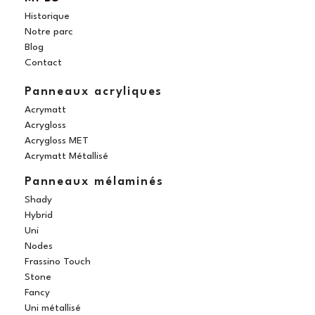
o
g
r
b
d
Historique
o
r
e
e
i
Notre parc
Blog
k
a
s
n
Contact
m
t
Panneaux acryliques
Acrymatt
Acrygloss
Acrygloss MET
Acrymatt Métallisé
Panneaux mélaminés
Shady
Hybrid
Uni
Nodes
Frassino Touch
Stone
Fancy
Uni métallisé