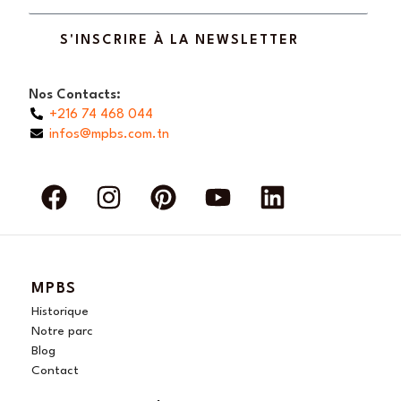
S'INSCRIRE À LA NEWSLETTER
Nos Contacts:
+216 74 468 044
infos@mpbs.com.tn
F
I
P
Y
L
a
n
i
o
i
c
s
n
u
n
e
t
t
t
k
b
a
e
u
e
MPBS
o
g
r
b
d
Historique
o
r
e
e
i
Notre parc
Blog
k
a
s
n
Contact
m
t