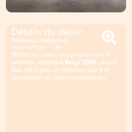
Détails du décor
Panneaux mélaminés
Uni
CLASSIFICATIONS :
Mettez en valeur vos projets avec le
panneau mélaminé
Beige 2886
, classé
Uni
, idéal pour un intérieur épuré et
fonctionnel au style contemporain.