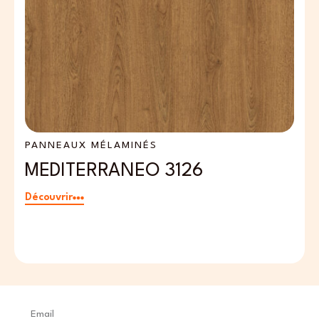
PANNEAUX MÉLAMINÉS
P
MEDITERRANEO 3126
P
Découvrir
Dé
Email