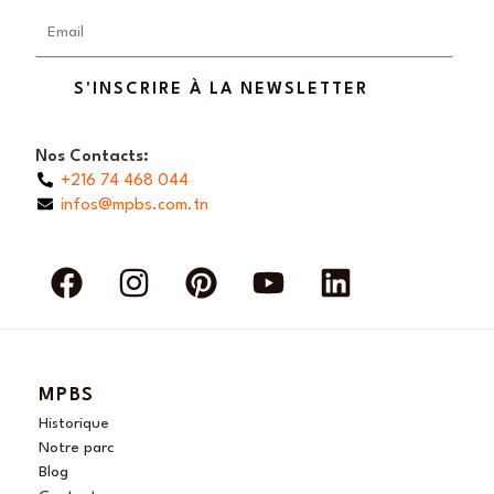
Email
S'INSCRIRE À LA NEWSLETTER
Nos Contacts:
+216 74 468 044
infos@mpbs.com.tn
F
I
P
Y
L
a
n
i
o
i
c
s
n
u
n
e
t
t
t
k
b
a
e
u
e
MPBS
o
g
r
b
d
Historique
o
r
e
e
i
Notre parc
Blog
k
a
s
n