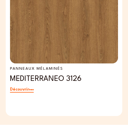
PANNEAUX MÉLAMINÉS
P
MEDITERRANEO 3126
P
Découvrir
Dé