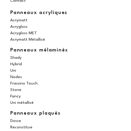
Contact
m
t
Panneaux acryliques
Acrymatt
Acrygloss
Acrygloss MET
Acrymatt Métallisé
Panneaux mélaminés
Shady
Hybrid
Uni
Nodes
Frassino Touch
Stone
Fancy
Uni métallisé
Panneaux plaqués
Dosse
Reconstitue