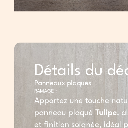
Détails du dé
Panneaux plaqués
RAMAGE :
Apportez une touche natur
panneau plaqué
Tulipe
, a
et finition soignée, idéal 