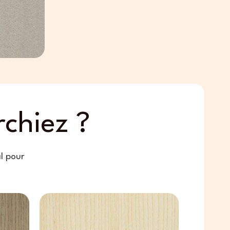
chiez ?
l pour