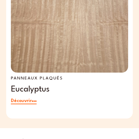
PANNEAUX PLAQUÉS
P
Eucalyptus
Découvrir
Dé
Email