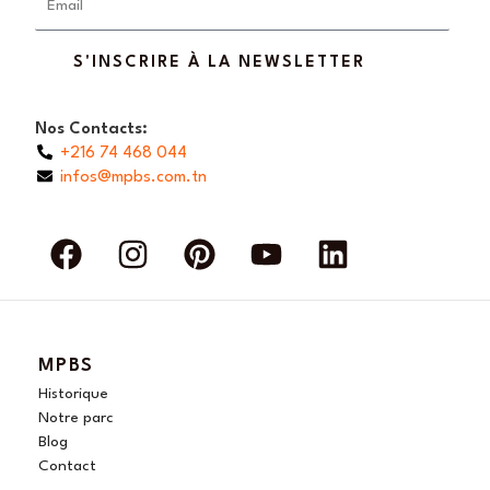
S'INSCRIRE À LA NEWSLETTER
Nos Contacts:
+216 74 468 044
infos@mpbs.com.tn
F
I
P
Y
L
a
n
i
o
i
c
s
n
u
n
e
t
t
t
k
b
a
e
u
e
MPBS
o
g
r
b
d
Historique
o
r
e
e
i
Notre parc
Blog
k
a
s
n
Contact
m
t