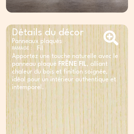
Détails du décor
Panneaux plaqués
Fil
RAMAGE :
Apportez une touche naturelle avec le
panneau plaqué
FRÊNE FIL
, alliant
chaleur du bois et finition soignée,
idéal pour un intérieur authentique et
intemporel.