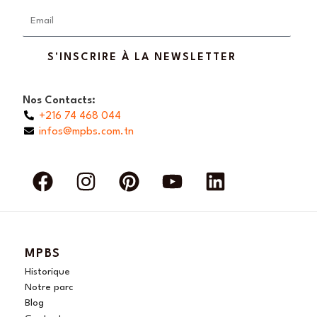
Email
S'INSCRIRE À LA NEWSLETTER
Nos Contacts:
+216 74 468 044
infos@mpbs.com.tn
F
I
P
Y
L
a
n
i
o
i
c
s
n
u
n
e
t
t
t
k
b
a
e
u
e
MPBS
o
g
r
b
d
Historique
o
r
e
e
i
Notre parc
Blog
k
a
s
n