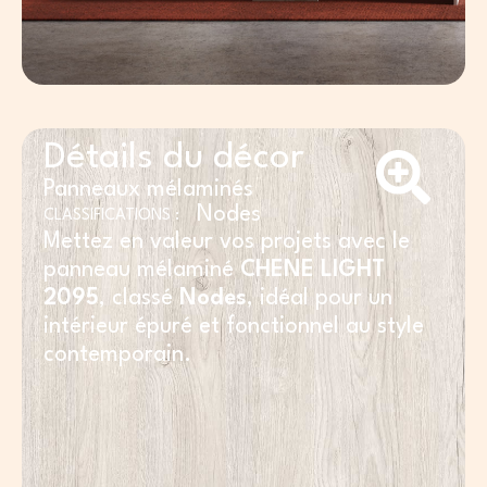
Détails du décor
Panneaux mélaminés
Nodes
CLASSIFICATIONS :
Mettez en valeur vos projets avec le
panneau mélaminé
CHENE LIGHT
2095
, classé
Nodes
, idéal pour un
intérieur épuré et fonctionnel au style
contemporain.