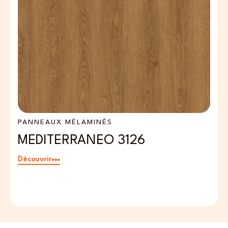
PANNEAUX MÉLAMINÉS
P
MEDITERRANEO 3126
P
Découvrir
Dé