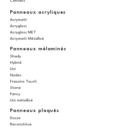
Contact
m
t
Panneaux acryliques
Acrymatt
Acrygloss
Acrygloss MET
Acrymatt Métallisé
Panneaux mélaminés
Shady
Hybrid
Uni
Nodes
Frassino Touch
Stone
Fancy
Uni métallisé
Panneaux plaqués
Dosse
Reconstitue