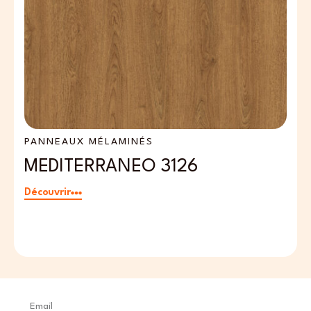
PANNEAUX MÉLAMINÉS
P
MEDITERRANEO 3126
P
Découvrir
Dé
Email