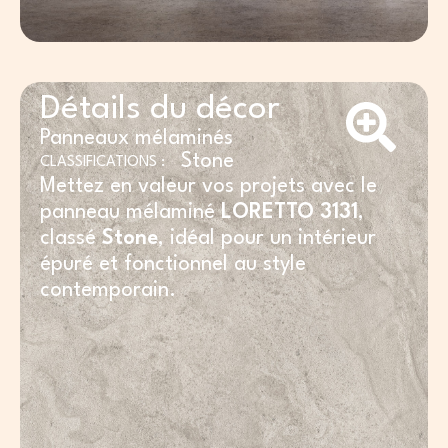
Détails du décor
Panneaux mélaminés
Stone
CLASSIFICATIONS :
Mettez en valeur vos projets avec le
panneau mélaminé
LORETTO 3131
,
classé
Stone
, idéal pour un intérieur
épuré et fonctionnel au style
contemporain.