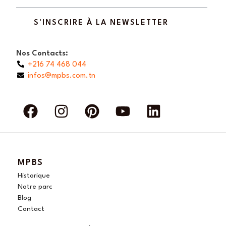
S'INSCRIRE À LA NEWSLETTER
Nos Contacts:
+216 74 468 044
infos@mpbs.com.tn
F
I
P
Y
L
a
n
i
o
i
c
s
n
u
n
e
t
t
t
k
b
a
e
u
e
MPBS
o
g
r
b
d
Historique
o
r
e
e
i
Notre parc
Blog
k
a
s
n
Contact
m
t