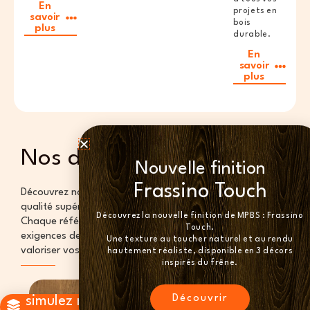
En
projets en
savoir
bois
plus
durable.
En
savoir
plus
Nos dernières références
Nouvelle finition
Frassino Touch
Découvrez notre sélection de panneaux en bois de
qualité supérieure, alliant esthétique et performance.
Découvrez la nouvelle finition de MPBS : Frassino
Chaque référence est conçue pour répondre aux
Touch.
exigences des professionnels du secteur et pour
Une texture au toucher naturel et au rendu
valoriser vos projets d'agencement
hautement réaliste, disponible en 3 décors
inspirés du frêne.
Découvrir
simulez nos décors