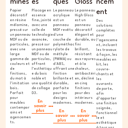
minés
és
ques
Gloss
ncem
ent
Papier
Placage en
Le panneau
Le panneau
décoratif
essence
acrylique
High Gloss
en résine
fine, jointé
est un
est un
Des
mélamine,
avec une
panneau
panneau
solutions
pressé sur
colle de
MDF revêtu
décoratif
complètes
un panneau
technologie
d'une
élégant et
pour
MDF ou de
avancée,
couche de
durable, au
l’agenceme
particules,
pressé sur
polyméthac
fini
nt, incluant
avec une
un panneau
rylate de
brillant,
les travaux
large
MDF ou de
méthyle
résistant
à façon, les
gamme de
particules,
(PMMA) ou
aux rayures
meubles en
couleurs et
offrant
d'ABS,
et à la
kit, les
de
l’esthétiqu
offrant une
chaleur,
couvre-
finitions,
e du bois
finition
antibactéri
chants et
du mat à
noble et
brillante et
en, décliné
les
l’imitation
une qualité
durable,
en cinq
ouvrants
bois.
de collage
parfaite
finitions
de porte,
Parfait
D3.
pour les
pour des
afin
pour
designs
intérieurs
d’apporter
En
meubles
modernes.
modernes.
une finition
savoir
contempor
soignée,
plus
En
En
ains et
fonctionnel
savoir
savoir
agencemen
le et
plus
plus
ts.
esthétique
à tous vos