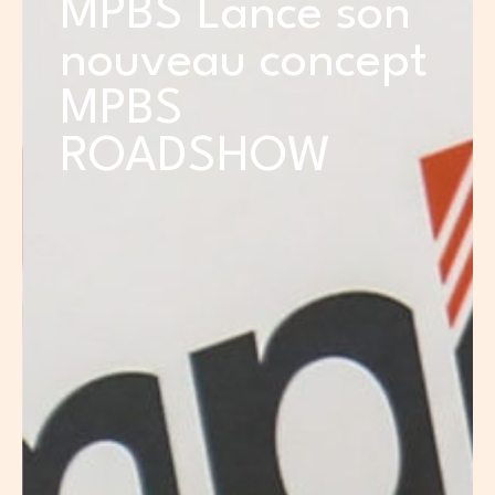
MPBS Lance son
nouveau concept
MPBS
ROADSHOW