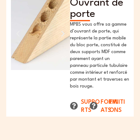
Ouvrant de
porte
MPBS vous offre sa gamme
d’ouvrant de porte, qui
représente la partie mobile
du bloc porte, constitué de
deux supports MDF comme
parement ayant un
panneau particule tubulaire
comme intérieur et renforcé
par montant et traverses en
bois rouge.
SUPPO
FORM
FINITI
RTS
ATS
ONS
- MDF 5
-
-
ou 8mm
Longueur
Mélaminé
comme
215
- Plaqué
paremen
-
- Brut